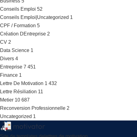
Business
5
Conseils Emploi
52
Conseils Emploi|Uncategorized
1
CPF / Formation
5
Création DEntreprise
2
CV
2
Data Science
1
Divers
4
Entreprise
7 451
Finance
1
Lettre De Motivation
1 432
Lettre Résiliation
11
Metier
10 687
Reconversion Professionnelle
2
Uncategorized
1
Site de templates delettres de motivation