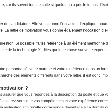
, car ils savent tout de suite si quelqu’un a pris le temps d’éc
ier de candidature. Elle vous donne l’occasion d’expliquer pourq
rise. La lettre de motivation vous donne également l’occasion d’e
n question. Si possible, faites référence à un élément mentionné 
ce de la technologie X, dites quelque chose sur votre expérienc
re personnalité, votre marque et votre expérience dans un format 
che des éléments différents dans votre lettre, il est donc impo
 motivation ?
us assurer que vous répondez à la description du poste et que 
if, assurez-vous que vos compétences et votre expérience corres
 de motivation afin qu’elle corresponde davantage à ce dont ils o