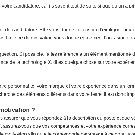
votre candidature, car ils savent tout de suite si quelqu’un a pr
ier de candidature. Elle vous donne l’occasion d’expliquer pourq
rise. La lettre de motivation vous donne également l’occasion d’e
n question. Si possible, faites référence à un élément mentionné 
ce de la technologie X, dites quelque chose sur votre expérienc
re personnalité, votre marque et votre expérience dans un format 
che des éléments différents dans votre lettre, il est donc impo
 motivation ?
us assurer que vous répondez à la description du poste et que 
if, assurez-vous que vos compétences et votre expérience corres
 de motivation afin qu’elle corresponde davantage à ce dont ils o