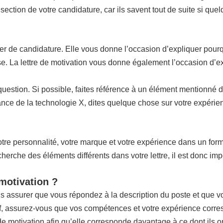
 section de votre candidature, car ils savent tout de suite si que
ier de candidature. Elle vous donne l’occasion d’expliquer pourq
rise. La lettre de motivation vous donne également l’occasion d’e
n question. Si possible, faites référence à un élément mentionné 
ce de la technologie X, dites quelque chose sur votre expérienc
re personnalité, votre marque et votre expérience dans un format 
che des éléments différents dans votre lettre, il est donc impo
 motivation ?
us assurer que vous répondez à la description du poste et que 
if, assurez-vous que vos compétences et votre expérience corres
 de motivation afin qu’elle corresponde davantage à ce dont ils o