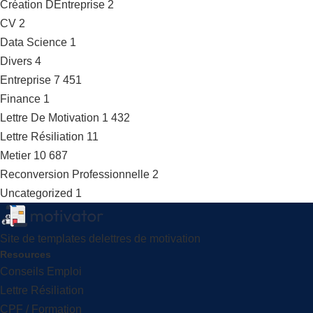
Création DEntreprise
2
CV
2
Data Science
1
Divers
4
Entreprise
7 451
Finance
1
Lettre De Motivation
1 432
Lettre Résiliation
11
Metier
10 687
Reconversion Professionnelle
2
Uncategorized
1
Site de templates delettres de motivation
Resources
Conseils Emploi
Lettre Résiliation
CPF / Formation