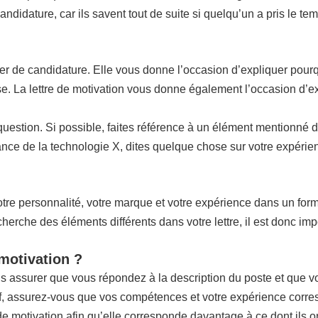
ndidature, car ils savent tout de suite si quelqu’un a pris le t
ier de candidature. Elle vous donne l’occasion d’expliquer pourq
rise. La lettre de motivation vous donne également l’occasion d’e
n question. Si possible, faites référence à un élément mentionné 
ce de la technologie X, dites quelque chose sur votre expérienc
re personnalité, votre marque et votre expérience dans un format 
che des éléments différents dans votre lettre, il est donc impo
 motivation ?
us assurer que vous répondez à la description du poste et que 
if, assurez-vous que vos compétences et votre expérience corres
 de motivation afin qu’elle corresponde davantage à ce dont ils o