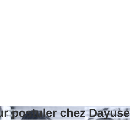
our postuler chez Dayus