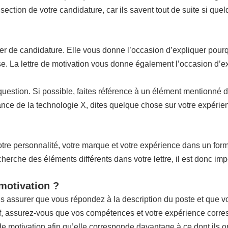
 section de votre candidature, car ils savent tout de suite si que
ier de candidature. Elle vous donne l’occasion d’expliquer pourq
rise. La lettre de motivation vous donne également l’occasion d’e
n question. Si possible, faites référence à un élément mentionné 
ce de la technologie X, dites quelque chose sur votre expérienc
re personnalité, votre marque et votre expérience dans un format 
che des éléments différents dans votre lettre, il est donc impo
 motivation ?
us assurer que vous répondez à la description du poste et que 
if, assurez-vous que vos compétences et votre expérience corres
 de motivation afin qu’elle corresponde davantage à ce dont ils o