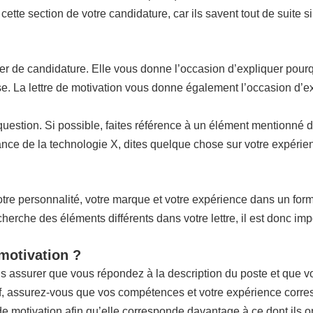
 cette section de votre candidature, car ils savent tout de suite 
ier de candidature. Elle vous donne l’occasion d’expliquer pourq
rise. La lettre de motivation vous donne également l’occasion d’e
n question. Si possible, faites référence à un élément mentionné 
ce de la technologie X, dites quelque chose sur votre expérienc
re personnalité, votre marque et votre expérience dans un format 
che des éléments différents dans votre lettre, il est donc impo
 motivation ?
us assurer que vous répondez à la description du poste et que 
if, assurez-vous que vos compétences et votre expérience corres
 de motivation afin qu’elle corresponde davantage à ce dont ils o