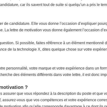
ndidature, car ils savent tout de suite si quelqu’un a pris le t
ier de candidature. Elle vous donne l’occasion d’expliquer pourq
rise. La lettre de motivation vous donne également l’occasion d’e
n question. Si possible, faites référence à un élément mentionné 
ce de la technologie X, dites quelque chose sur votre expérienc
re personnalité, votre marque et votre expérience dans un format 
che des éléments différents dans votre lettre, il est donc impo
 motivation ?
us assurer que vous répondez à la description du poste et que 
if, assurez-vous que vos compétences et votre expérience corres
 de motivation afin qu’elle corresponde davantage à ce dont ils o