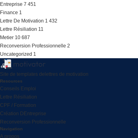
Entreprise
7 451
Finance
1
Lettre De Motivation
1 432
Lettre Résiliation
11
Metier
10 687
Reconversion Professionnelle
2
Uncategorized
1
Site de templates delettres de motivation
Resources
Conseils Emploi
Lettre Résiliation
CPF / Formation
Création DEntreprise
Reconversion Professionnelle
Navigation
A propos