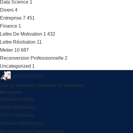
Data Science
1
Divers
4
Entreprise
7 451
Finance
1
Lettre De Motivation
1 432
Lettre Résiliation
11
Metier
10 687
Reconversion Professionnelle
2
Uncategorized
1
Site de templates delettres de motivation
Resources
Conseils Emploi
Lettre Résiliation
CPF / Formation
Création DEntreprise
Reconversion Professionnelle