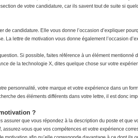
 section de votre candidature, car ils savent tout de suite si que
ier de candidature. Elle vous donne l’occasion d’expliquer pourq
rise. La lettre de motivation vous donne également l’occasion d’e
n question. Si possible, faites référence à un élément mentionné 
ce de la technologie X, dites quelque chose sur votre expérienc
re personnalité, votre marque et votre expérience dans un format 
che des éléments différents dans votre lettre, il est donc impo
 motivation ?
us assurer que vous répondez à la description du poste et que 
if, assurez-vous que vos compétences et votre expérience corres
 de motivation afin qu’elle corresponde davantage à ce dont ils o