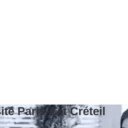
té Paris-Est Créteil