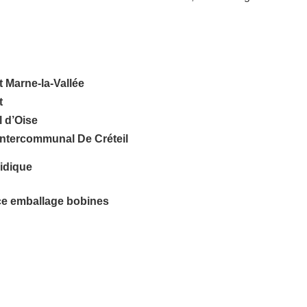
t Marne-la-Vallée
t
l d’Oise
 Intercommunal De Créteil
ridique
ice emballage bobines