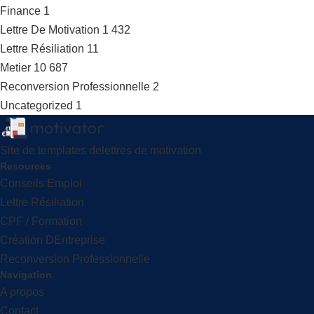
Finance
1
Lettre De Motivation
1 432
Lettre Résiliation
11
Metier
10 687
Reconversion Professionnelle
2
Uncategorized
1
Site de templates delettres de motivation
Resources
Conseils Emploi
Lettre Résiliation
CPF / Formation
Création DEntreprise
Reconversion Professionnelle
Navigation
A propos
Contact