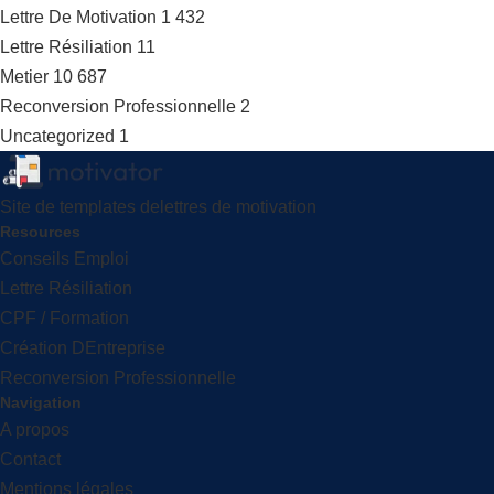
Lettre De Motivation
1 432
Lettre Résiliation
11
Metier
10 687
Reconversion Professionnelle
2
Uncategorized
1
Site de templates delettres de motivation
Resources
Conseils Emploi
Lettre Résiliation
CPF / Formation
Création DEntreprise
Reconversion Professionnelle
Navigation
A propos
Contact
Mentions légales