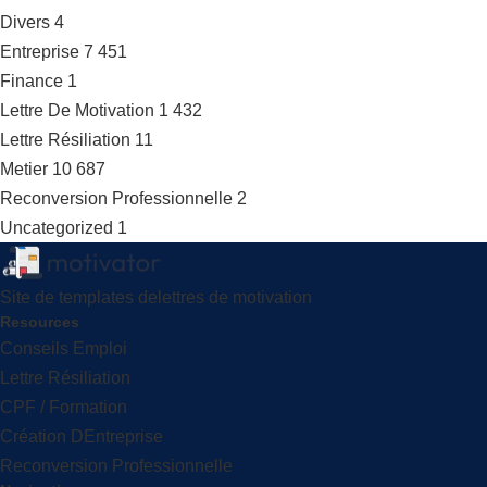
Divers
4
Entreprise
7 451
Finance
1
Lettre De Motivation
1 432
Lettre Résiliation
11
Metier
10 687
Reconversion Professionnelle
2
Uncategorized
1
Site de templates delettres de motivation
Resources
Conseils Emploi
Lettre Résiliation
CPF / Formation
Création DEntreprise
Reconversion Professionnelle