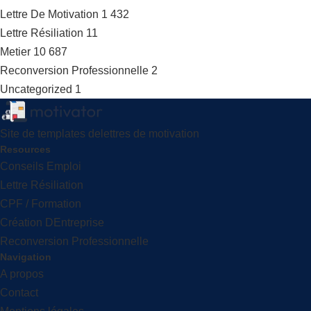
Lettre De Motivation
1 432
Lettre Résiliation
11
Metier
10 687
Reconversion Professionnelle
2
Uncategorized
1
Site de templates delettres de motivation
Resources
Conseils Emploi
Lettre Résiliation
CPF / Formation
Création DEntreprise
Reconversion Professionnelle
Navigation
A propos
Contact