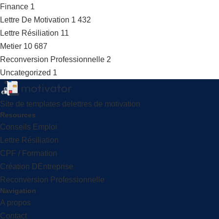
Finance
1
Lettre De Motivation
1 432
Lettre Résiliation
11
Metier
10 687
Reconversion Professionnelle
2
Uncategorized
1
Site de templates delettres de motivation
Resources
Conseils Emploi
Lettre Résiliation
CPF / Formation
Création DEntreprise
Reconversion Professionnelle
Navigation
A propos
Contact