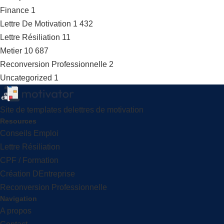
Finance
1
Lettre De Motivation
1 432
Lettre Résiliation
11
Metier
10 687
Reconversion Professionnelle
2
Uncategorized
1
Site de templates delettres de motivation
Resources
Conseils Emploi
Lettre Résiliation
CPF / Formation
Création DEntreprise
Reconversion Professionnelle
Navigation
A propos