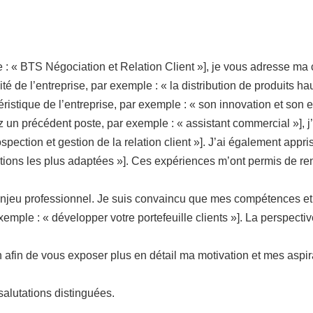
le : « BTS Négociation et Relation Client »], je vous adresse m
ité de l’entreprise, par exemple : « la distribution de produits h
istique de l’entreprise, par exemple : « son innovation et son e
 un précédent poste, par exemple : « assistant commercial »], 
ection et gestion de la relation client »]. J’ai également appri
utions les plus adaptées »]. Ces expériences m’ont permis de ren
le enjeu professionnel. Je suis convaincu que mes compétences 
xemple : « développer votre portefeuille clients »]. La perspecti
 afin de vous exposer plus en détail ma motivation et mes aspira
alutations distinguées.