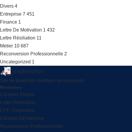
Divers
4
Entreprise
7 451
Finance
1
Lettre De Motivation
1 432
Lettre Résiliation
11
Metier
10 687
Reconversion Professionnelle
2
Uncategorized
1
Site de templates delettres de motivation
Resources
Conseils Emploi
Lettre Résiliation
CPF / Formation
Création DEntreprise
Reconversion Professionnelle