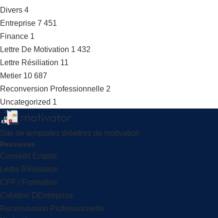
Divers
4
Entreprise
7 451
Finance
1
Lettre De Motivation
1 432
Lettre Résiliation
11
Metier
10 687
Reconversion Professionnelle
2
Uncategorized
1
Site de templates delettres de motivation
Resources
Conseils Emploi
Lettre Résiliation
CPF / Formation
Création DEntreprise
Reconversion Professionnelle