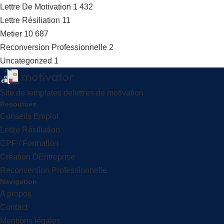
Lettre De Motivation
1 432
Lettre Résiliation
11
Metier
10 687
Reconversion Professionnelle
2
Uncategorized
1
Site de templates delettres de motivation
Resources
Conseils Emploi
Lettre Résiliation
CPF / Formation
Création DEntreprise
Reconversion Professionnelle
Navigation
A propos
Contact
Mentions légales