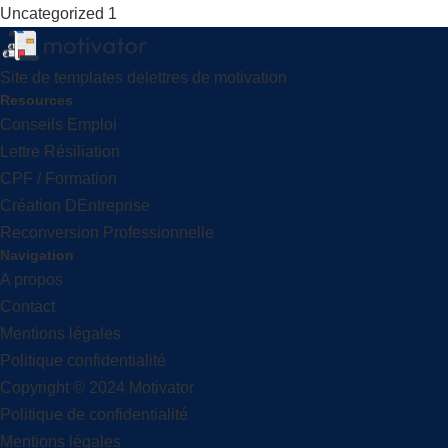
Uncategorized
1
Site de templates delettres de motivation
Resources
Conseils Emploi
Lettre Résiliation
CPF / Formation
Création DEntreprise
Reconversion Professionnelle
Navigation
A propos
Contact
Mentions légales
Politique confidentialité
Copyright © 2024 Motivator
Politique de confidentialité
Mentions légales