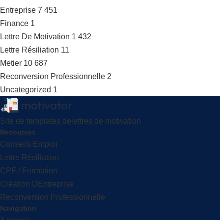
Entreprise
7 451
Finance
1
Lettre De Motivation
1 432
Lettre Résiliation
11
Metier
10 687
Reconversion Professionnelle
2
Uncategorized
1
Site de templates delettres de motivation
Resources
Conseils Emploi
Lettre Résiliation
CPF / Formation
Création DEntreprise
Reconversion Professionnelle
Navigation