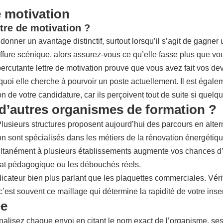
e motivation
tre de motivation ?
r un avantage distinctif, surtout lorsqu’il s’agit de gagner un e
ffure scénique, alors assurez-vous ce qu’elle fasse plus que vo
percutante lettre de motivation prouve que vous avez fait vos devo
uoi elle cherche à pourvoir un poste actuellement. Il est égalemen
de votre candidature, car ils perçoivent tout de suite si quelqu’
 d’autres organismes de formation ?
 Plusieurs structures proposent aujourd’hui des parcours en alt
ion sont spécialisés dans les métiers de la rénovation énergétiq
multanément à plusieurs établissements augmente vos chances d’
rmat pédagogique ou les débouchés réels.
cateur bien plus parlant que les plaquettes commerciales. Vérif
c’est souvent ce maillage qui détermine la rapidité de votre inser
ée
nnalisez chaque envoi en citant le nom exact de l’organisme, se