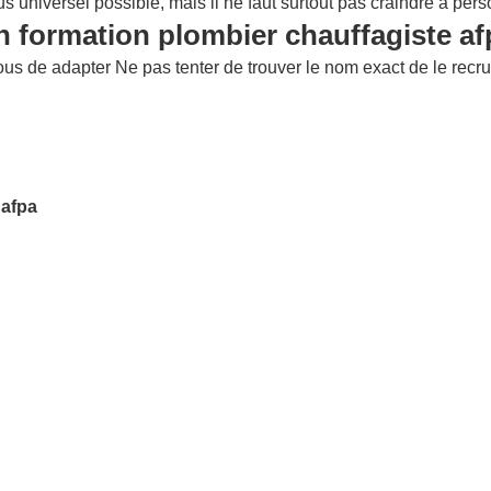
 universel possible, mais il ne faut surtout pas craindre à pers
on formation plombier chauffagiste af
us de adapter Ne pas tenter de trouver le nom exact de le recrute
 afpa