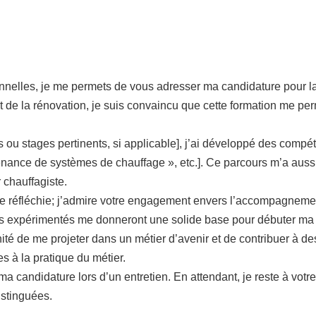
nelles, je me permets de vous adresser ma candidature pour la 
t de la rénovation, je suis convaincu que cette formation me pe
ou stages pertinents, si applicable], j’ai développé des compét
aintenance de systèmes de chauffage », etc.]. Ce parcours m’a aus
 chauffagiste.
e réfléchie; j’admire votre engagement envers l’accompagnement
s expérimentés me donneront une solide base pour débuter ma 
ité de me projeter dans un métier d’avenir et de contribuer à de
s à la pratique du métier.
e ma candidature lors d’un entretien. En attendant, je reste à vot
istinguées.