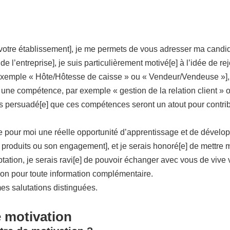
votre établissement], je me permets de vous adresser ma candidat
é de l’entreprise], je suis particulièrement motivé[e] à l’idée de 
xemple « Hôte/Hôtesse de caisse » ou « Vendeur/Vendeuse »], a
 une compétence, par exemple « gestion de la relation client » 
is persuadé[e] que ces compétences seront un atout pour contrib
nte pour moi une réelle opportunité d’apprentissage et de dével
produits ou son engagement], et je serais honoré[e] de mettre 
tion, je serais ravi[e] de pouvoir échanger avec vous de vive vo
tion pour toute information complémentaire.
es salutations distinguées.
e motivation