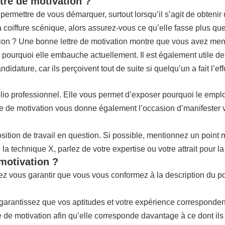
tre de motivation ?
mettre de vous démarquer, surtout lorsqu’il s’agit de obtenir u
a coiffure scénique, alors assurez-vous ce qu’elle fasse plus qu
vation ? Une bonne lettre de motivation montre que vous avez men
 pourquoi elle embauche actuellement. Il est également utile de so
ture, car ils perçoivent tout de suite si quelqu’un a fait l’effo
folio professionnel. Elle vous permet d’exposer pourquoi le emp
 lettre de motivation vous donne également l’occasion d’manifes
osition de travail en question. Si possible, mentionnez un point 
la technique X, parlez de votre expertise ou votre attrait pour l
 motivation ?
ez vous garantir que vous vous conformez à la description du p
 garantissez que vos aptitudes et votre expérience correspondent
re de motivation afin qu’elle corresponde davantage à ce dont i