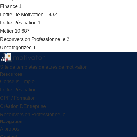
Finance
1
Lettre De Motivation
1 432
Lettre Résiliation
11
Metier
10 687
Reconversion Professionnelle
2
Uncategorized
1
Site de templates delettres de motivation
Resources
Conseils Emploi
Lettre Résiliation
CPF / Formation
Création DEntreprise
Reconversion Professionnelle
Navigation
A propos