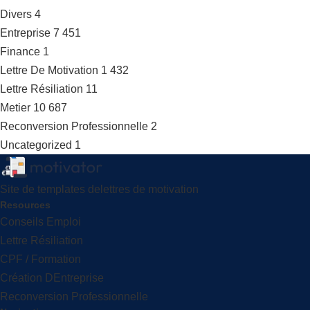
Divers
4
Entreprise
7 451
Finance
1
Lettre De Motivation
1 432
Lettre Résiliation
11
Metier
10 687
Reconversion Professionnelle
2
Uncategorized
1
Site de templates delettres de motivation
Resources
Conseils Emploi
Lettre Résiliation
CPF / Formation
Création DEntreprise
Reconversion Professionnelle