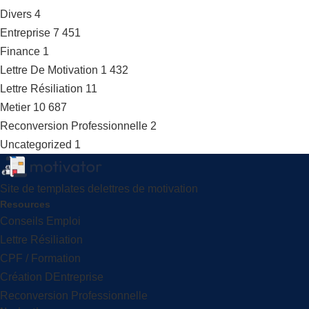
Divers
4
Entreprise
7 451
Finance
1
Lettre De Motivation
1 432
Lettre Résiliation
11
Metier
10 687
Reconversion Professionnelle
2
Uncategorized
1
Site de templates delettres de motivation
Resources
Conseils Emploi
Lettre Résiliation
CPF / Formation
Création DEntreprise
Reconversion Professionnelle