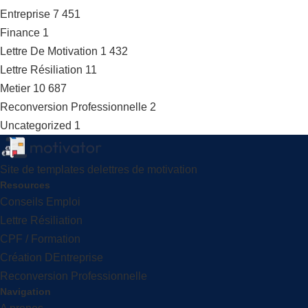
Entreprise
7 451
Finance
1
Lettre De Motivation
1 432
Lettre Résiliation
11
Metier
10 687
Reconversion Professionnelle
2
Uncategorized
1
Site de templates delettres de motivation
Resources
Conseils Emploi
Lettre Résiliation
CPF / Formation
Création DEntreprise
Reconversion Professionnelle
Navigation