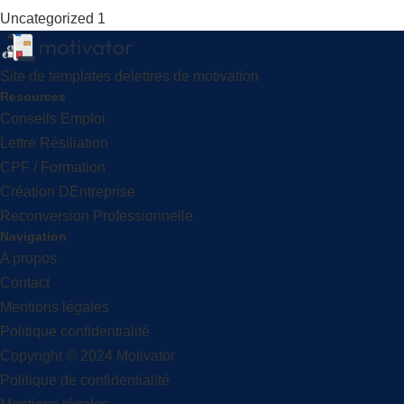
Uncategorized
1
Site de templates delettres de motivation
Resources
Conseils Emploi
Lettre Résiliation
CPF / Formation
Création DEntreprise
Reconversion Professionnelle
Navigation
A propos
Contact
Mentions légales
Politique confidentialité
Copyright © 2024 Motivator
Politique de confidentialité