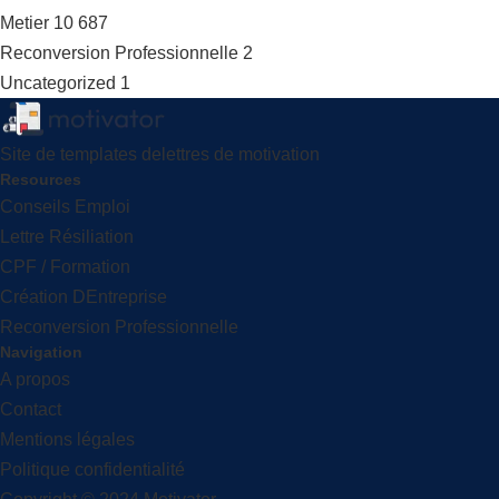
Metier
10 687
Reconversion Professionnelle
2
Uncategorized
1
Site de templates delettres de motivation
Resources
Conseils Emploi
Lettre Résiliation
CPF / Formation
Création DEntreprise
Reconversion Professionnelle
Navigation
A propos
Contact
Mentions légales
Politique confidentialité