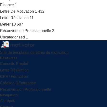
Finance
1
Lettre De Motivation
1 432
Lettre Résiliation
11
Metier
10 687
Reconversion Professionnelle
2
Uncategorized
1
Site de templates delettres de motivation
Resources
Conseils Emploi
Lettre Résiliation
CPF / Formation
Création DEntreprise
Reconversion Professionnelle
Navigation
A propos