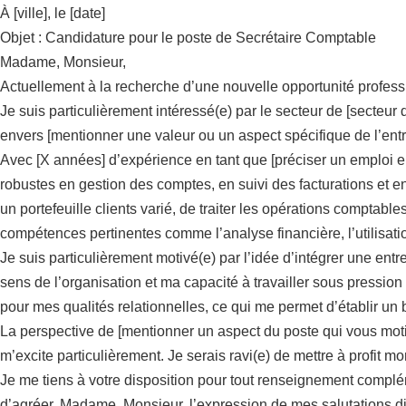
À [ville], le [date]
Objet : Candidature pour le poste de Secrétaire Comptable
Madame, Monsieur,
Actuellement à la recherche d’une nouvelle opportunité profess
Je suis particulièrement intéressé(e) par le secteur de [secteur d
envers [mentionner une valeur ou un aspect spécifique de l’entre
Avec [X années] d’expérience en tant que [préciser un emploi e
robustes en gestion des comptes, en suivi des facturations et 
un portefeuille clients varié, de traiter les opérations comptab
compétences pertinentes comme l’analyse financière, l’utilisatio
Je suis particulièrement motivé(e) par l’idée d’intégrer une en
sens de l’organisation et ma capacité à travailler sous pressio
pour mes qualités relationnelles, ce qui me permet d’établir un b
La perspective de [mentionner un aspect du poste qui vous motive
m’excite particulièrement. Je serais ravi(e) de mettre à profit
Je me tiens à votre disposition pour tout renseignement compléme
d’agréer, Madame, Monsieur, l’expression de mes salutations d