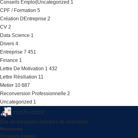
Conseils Emploi|Uncategorized
1
CPF / Formation
5
Création DEntreprise
2
CV
2
Data Science
1
Divers
4
Entreprise
7 451
Finance
1
Lettre De Motivation
1 432
Lettre Résiliation
11
Metier
10 687
Reconversion Professionnelle
2
Uncategorized
1
Site de templates delettres de motivation
Resources
Conseils Emploi