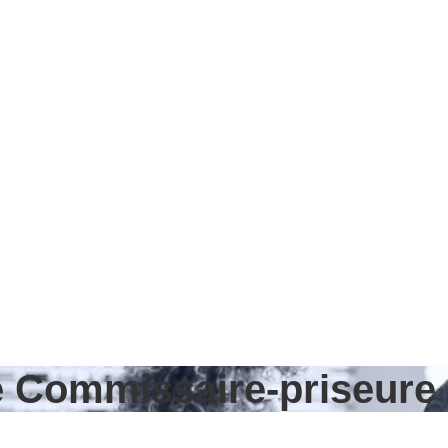
de Commissaire-priseure