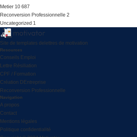
Metier
10 687
Reconversion Professionnelle
2
Uncategorized
1
Site de templates delettres de motivation
Resources
Conseils Emploi
Lettre Résiliation
CPF / Formation
Création DEntreprise
Reconversion Professionnelle
Navigation
A propos
Contact
Mentions légales
Politique confidentialité