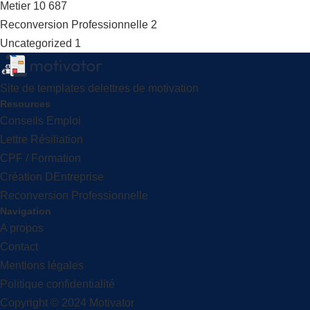
Metier
10 687
Reconversion Professionnelle
2
Uncategorized
1
Site de templates delettres de motivation
Resources
Conseils Emploi
Lettre Résiliation
CPF / Formation
Création DEntreprise
Reconversion Professionnelle
Navigation
A propos
Contact
Mentions légales
Politique confidentialité
Copyright © 2024 Motivator