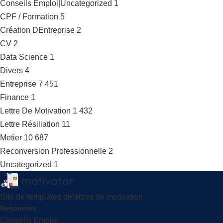
Conseils Emploi|Uncategorized
1
CPF / Formation
5
Création DEntreprise
2
CV
2
Data Science
1
Divers
4
Entreprise
7 451
Finance
1
Lettre De Motivation
1 432
Lettre Résiliation
11
Metier
10 687
Reconversion Professionnelle
2
Uncategorized
1
Site de templates delettres de motivation
Resources
Conseils Emploi