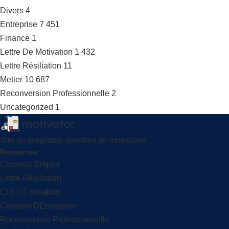
Divers
4
Entreprise
7 451
Finance
1
Lettre De Motivation
1 432
Lettre Résiliation
11
Metier
10 687
Reconversion Professionnelle
2
Uncategorized
1
Site de templates delettres de motivation
Resources
Conseils Emploi
Lettre Résiliation
CPF / Formation
Création DEntreprise
Reconversion Professionnelle