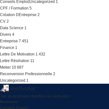
Conseils Emploi|Uncategorized
1
CPF / Formation
5
Création DEntreprise
2
CV
2
Data Science
1
Divers
4
Entreprise
7 451
Finance
1
Lettre De Motivation
1 432
Lettre Résiliation
11
Metier
10 687
Reconversion Professionnelle
2
Uncategorized
1
Site de templates delettres de motivation
Resources
Conseils Emploi