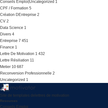
Conseils Emploi|Uncategorized
1
CPF / Formation
5
Création DEntreprise
2
CV
2
Data Science
1
Divers
4
Entreprise
7 451
Finance
1
Lettre De Motivation
1 432
Lettre Résiliation
11
Metier
10 687
Reconversion Professionnelle
2
Uncategorized
1
Site de templates delettres de motivation
Resources
Conseils Emploi