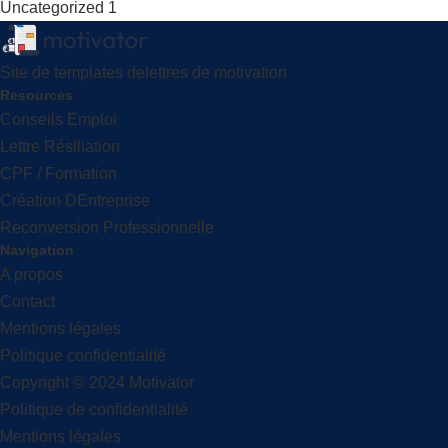
Uncategorized
1
Site de templates delettres de motivation
Resources
Conseils Emploi
Lettre Résiliation
CPF / Formation
Création DEntreprise
Reconversion Professionnelle
Navigation
A propos
Contact
Mentions légales
Politique confidentialité
Copyright © 2024 Motivator
Politique de confidentialité
Mentions légales