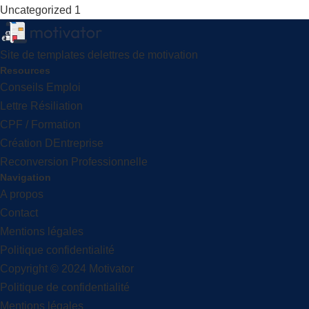
Uncategorized
1
Site de templates delettres de motivation
Resources
Conseils Emploi
Lettre Résiliation
CPF / Formation
Création DEntreprise
Reconversion Professionnelle
Navigation
A propos
Contact
Mentions légales
Politique confidentialité
Copyright © 2024 Motivator
Politique de confidentialité
Mentions légales