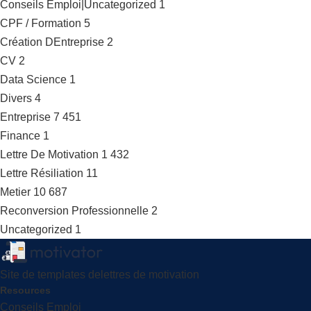
Conseils Emploi|Uncategorized
1
CPF / Formation
5
Création DEntreprise
2
CV
2
Data Science
1
Divers
4
Entreprise
7 451
Finance
1
Lettre De Motivation
1 432
Lettre Résiliation
11
Metier
10 687
Reconversion Professionnelle
2
Uncategorized
1
Site de templates delettres de motivation
Resources
Conseils Emploi