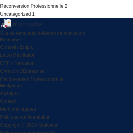
Reconversion Professionnelle
2
Uncategorized
1
Site de templates delettres de motivation
Resources
Conseils Emploi
Lettre Résiliation
CPF / Formation
Création DEntreprise
Reconversion Professionnelle
Navigation
A propos
Contact
Mentions légales
Politique confidentialité
Copyright © 2024 Motivator