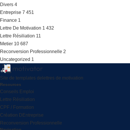
Divers
4
Entreprise
7 451
Finance
1
Lettre De Motivation
1 432
Lettre Résiliation
11
Metier
10 687
Reconversion Professionnelle
2
Uncategorized
1
Site de templates delettres de motivation
Resources
Conseils Emploi
Lettre Résiliation
CPF / Formation
Création DEntreprise
Reconversion Professionnelle
Navigation