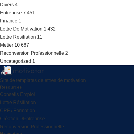
Divers
4
Entreprise
7 451
Finance
1
Lettre De Motivation
1 432
Lettre Résiliation
11
Metier
10 687
Reconversion Professionnelle
2
Uncategorized
1
Site de templates delettres de motivation
Resources
Conseils Emploi
Lettre Résiliation
CPF / Formation
Création DEntreprise
Reconversion Professionnelle
Navigation