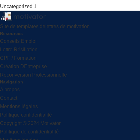
Uncategorized
1
Site de templates delettres de motivation
Resources
Conseils Emploi
Lettre Résiliation
CPF / Formation
Création DEntreprise
Reconversion Professionnelle
Navigation
A propos
Contact
Mentions légales
Politique confidentialité
Copyright © 2024 Motivator
Politique de confidentialité